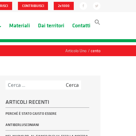
RISCI
CONTRIBUISCI
2x1000
Materiali
Dai territori
Contatti
/
Articolo Uno
cento
Ricerca
per:
ARTICOLI RECENTI
PERCHÉ È STATO GIUSTO ESSERE
ANTIBERLUSCONIANI