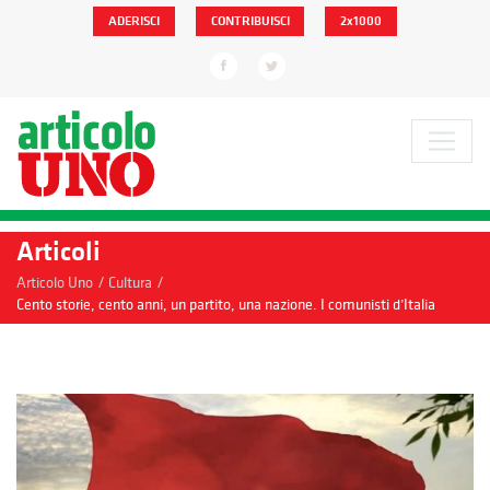
ADERISCI
CONTRIBUISCI
2x1000
Articoli
/
/
Articolo Uno
Cultura
Cento storie, cento anni, un partito, una nazione. I comunisti d’Italia