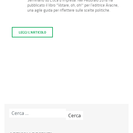
Seminario su Etica d’impresa. Nel Febbraio 2018 ha
pubblicato il libro "Votare, oh, oh!" per l’editrice Aracne,
una agile guida per riflettere sulle scelte politiche.
LEGGI L'ARTICOLO
Ricerca
per: