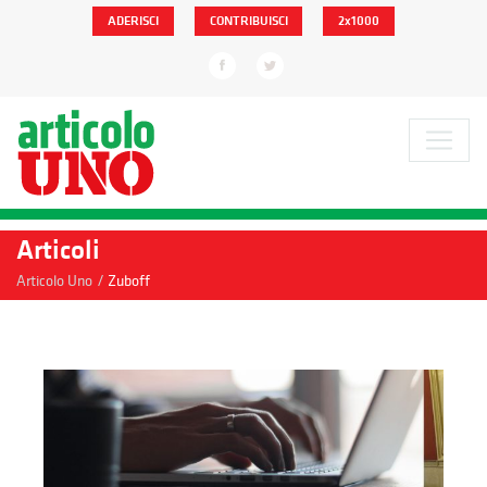
ADERISCI
CONTRIBUISCI
2x1000
Articoli
/
Articolo Uno
Zuboff