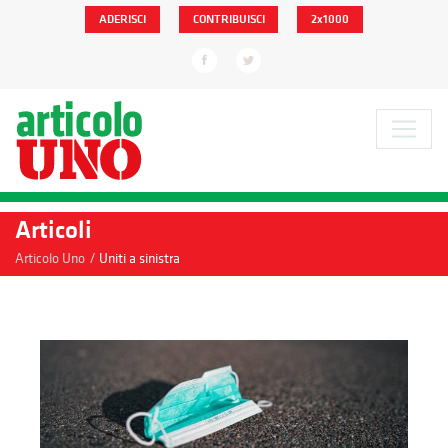
ADERISCI
CONTRIBUISCI
2x1000
Articoli
/
Articolo Uno
Uniti a sinistra