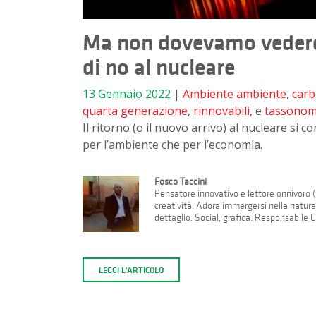
Ma non dovevamo vederc
di no al nucleare
13 Gennaio 2022
|
Ambiente
ambiente
,
car
quarta generazione
,
rinnovabili
, e
tassonom
Il ritorno (o il nuovo arrivo) al nucleare s
per l’ambiente che per l’economia.
Fosco Taccini
Pensatore innovativo e lettore onnivoro (a
creatività. Adora immergersi nella natur
dettaglio. Social, grafica. Responsabile 
LEGGI L'ARTICOLO