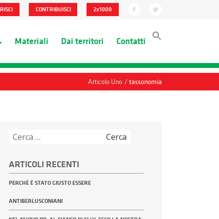
RISCI
CONTRIBUISCI
2x1000
Materiali
Dai territori
Contatti
/
Articolo Uno
tassonomia
Ricerca
per:
ARTICOLI RECENTI
PERCHÉ È STATO GIUSTO ESSERE
ANTIBERLUSCONIANI