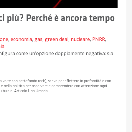
i più? Perché è ancora tempo
bone
,
economia
,
gas
,
green deal
,
nucleare
,
PNRR
,
ia
i configura come un’opzione doppiamente negativa: sia
 volte con sottofondo rock), scrive per riflettere in profondità e con
a e nella politica per osservare e comprendere con attenzione ogni
Cultura di Articolo Uno Umbria.