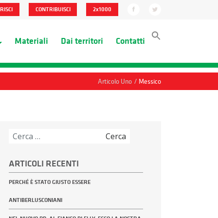
RISCI
CONTRIBUISCI
2x1000
Materiali
Dai territori
Contatti
/
Articolo Uno
Messico
Ricerca
per:
ARTICOLI RECENTI
PERCHÉ È STATO GIUSTO ESSERE
ANTIBERLUSCONIANI