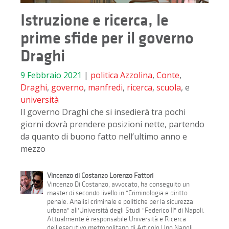
Istruzione e ricerca, le
prime sfide per il governo
Draghi
9 Febbraio 2021
|
politica
Azzolina
,
Conte
,
Draghi
,
governo
,
manfredi
,
ricerca
,
scuola
, e
università
Il governo Draghi che si insedierà tra pochi
giorni dovrà prendere posizioni nette, partendo
da quanto di buono fatto nell’ultimo anno e
mezzo
Vincenzo di Costanzo Lorenzo Fattori
Vincenzo Di Costanzo, avvocato, ha conseguito un
master di secondo livello in "Criminologia e diritto
penale. Analisi criminale e politiche per la sicurezza
urbana" all'Università degli Studi "Federico II" di Napoli.
Attualmente è responsabile Università e Ricerca
dell'esecutivo metropolitano di Articolo Uno Napoli.