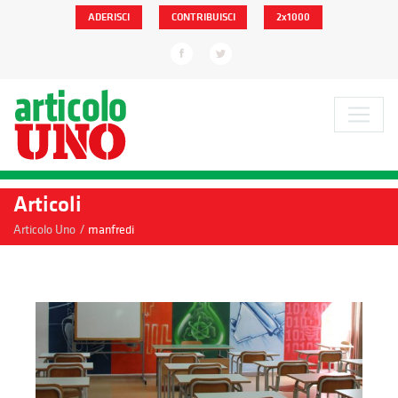
ADERISCI
CONTRIBUISCI
2x1000
Articoli
/
Articolo Uno
manfredi