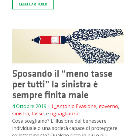
LEGGI L'ARTICOLO
Sposando il “meno tasse
per tutti” la sinistra è
sempre finita male
4 Ottobre 2019
|
L_Antonio
Evasione
,
governo
,
sinistra
,
tasse
, e
uguaglianza
Cosa scegliamo? L’illusione del benessere
individuale o una società capace di proteggere
collettivamente? Qualche ricco in più o più