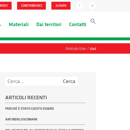
RISCI
CONTRIBUISCI
2x1000
Materiali
Dai territori
Contatti
/
Articolo Uno
dad
Ricerca
per:
ARTICOLI RECENTI
PERCHÉ È STATO GIUSTO ESSERE
ANTIBERLUSCONIANI