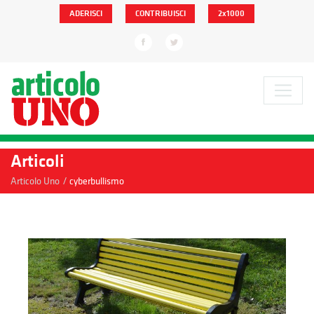
ADERISCI
CONTRIBUISCI
2x1000
Articoli
/
Articolo Uno
cyberbullismo