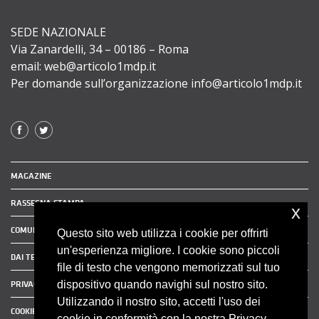
SEDE NAZIONALE
Via Zanardelli, 34 – 00186 – Roma
email: web@articolo1mdp.it
Per domande sull’organizzazione info@articolo1mdp.it
MAGAZINE
RASSEGNA STAMPA
x
COMUNICATI STAMPA
Questo sito web utilizza i cookie per offrirti
un'esperienza migliore. I cookie sono piccoli
DAI TERRITORI
file di testo che vengono memorizzati sul tuo
dispositivo quando navighi sul nostro sito.
PRIVACY POLICY
Utilizzando il nostro sito, accetti l'uso dei
COOKIE POLICY
cookie in conformità con la nostra Privacy