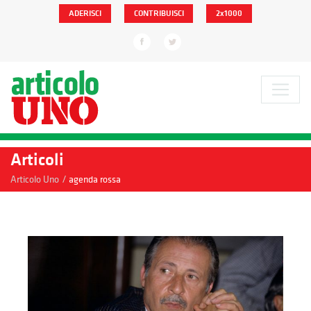
ADERISCI
CONTRIBUISCI
2x1000
Articoli
/
Articolo Uno
agenda rossa