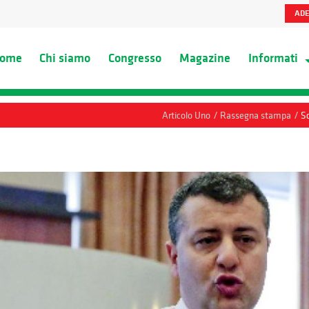
ADE
ome
Chi siamo
Congresso
Magazine
Informati
/
/
Articolo Uno
Rassegna stampa
Sc