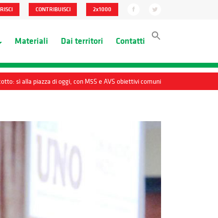
RISCI
CONTRIBUISCI
2x1000
Materiali
Dai territori
Contatti
otto: sì alla piazza di oggi, con M5S e AVS obiettivi comuni