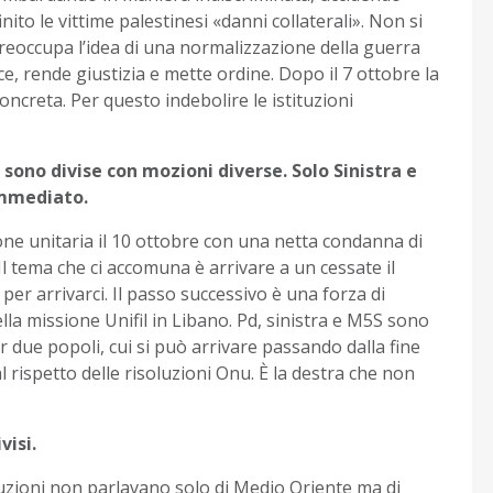
nito le vittime palestinesi «danni collaterali». Non si
preoccupa l’idea di una normalizzazione della guerra
e, rende giustizia e mette ordine. Dopo il 7 ottobre la
oncreta. Per questo indebolire le istituzioni
 sono divise con mozioni diverse. Solo Sinistra e
immediato.
e unitaria il 10 ottobre con una netta condanna di
Il tema che ci accomuna è arrivare a un cessate il
er arrivarci. Il passo successivo è una forza di
lla missione Unifil in Libano. Pd, sinistra e M5S sono
er due popoli, cui si può arrivare passando dalla fine
al rispetto delle risoluzioni Onu. È la destra che non
visi.
isoluzioni non parlavano solo di Medio Oriente ma di