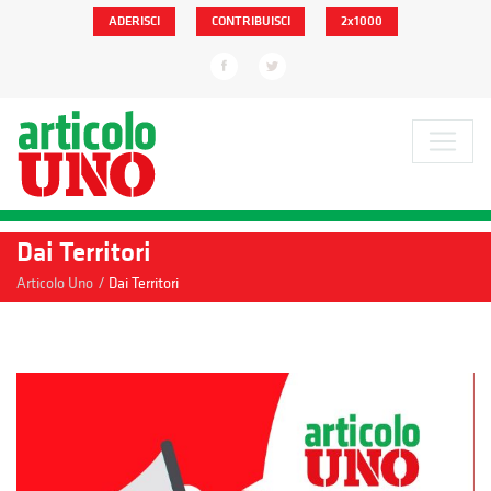
ADERISCI
CONTRIBUISCI
2x1000
Dai Territori
/
Articolo Uno
Dai Territori