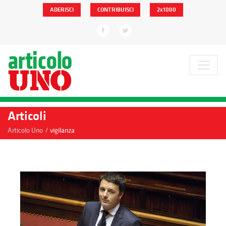
ADERISCI
CONTRIBUISCI
2x1000
Articoli
/
Articolo Uno
vigilanza