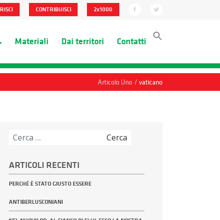
RISCI
CONTRIBUISCI
2x1000
Materiali
Dai territori
Contatti
/
Articolo Uno
vaticano
Ricerca
per:
ARTICOLI RECENTI
PERCHÉ È STATO GIUSTO ESSERE
ANTIBERLUSCONIANI