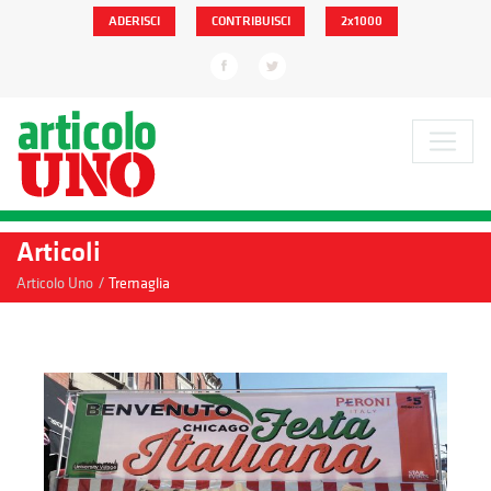
ADERISCI
CONTRIBUISCI
2x1000
Articoli
/
Articolo Uno
Tremaglia