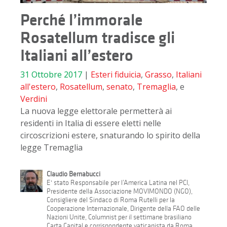
Perché l’immorale
Rosatellum tradisce gli
Italiani all’estero
31 Ottobre 2017
|
Esteri
fiduicia
,
Grasso
,
Italiani
all'estero
,
Rosatellum
,
senato
,
Tremaglia
, e
Verdini
La nuova legge elettorale permetterà ai
residenti in Italia di essere eletti nelle
circoscrizioni estere, snaturando lo spirito della
legge Tremaglia
Claudio Bernabucci
E' stato Responsabile per l’America Latina nel PCI,
Presidente della Associazione MOVIMONDO (NGO),
Consigliere del Sindaco di Roma Rutelli per la
Cooperazione Internazionale, Dirigente della FAO delle
Nazioni Unite, Columnist per il settimane brasiliano
Carta Capital e corrispondente vaticanista da Roma.