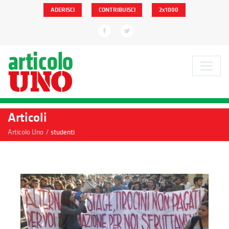
ADERISCI
CONTRIBUISCI
2x1000
Articoli
/
Articolo Uno
studenti