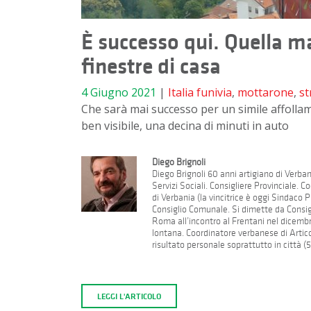
È successo qui. Quella ma
finestre di casa
4 Giugno 2021
|
Italia
funivia
,
mottarone
,
st
Che sarà mai successo per un simile affollame
ben visibile, una decina di minuti in auto
Diego Brignoli
Diego Brignoli 60 anni artigiano di Verba
Servizi Sociali. Consigliere Provinciale. 
di Verbania (la vincitrice è oggi Sindaco P
Consiglio Comunale. Si dimette da Consig
Roma all’incontro al Frentani nel dicem
lontana. Coordinatore verbanese di Artic
risultato personale soprattutto in città (5
LEGGI L'ARTICOLO