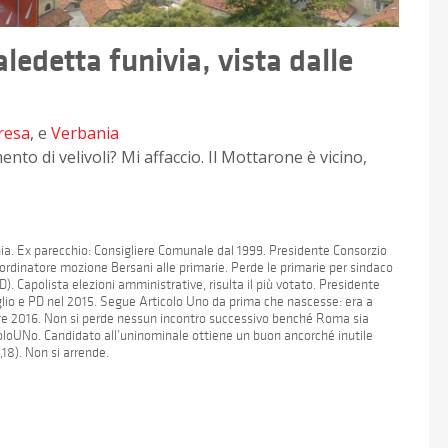
ledetta funivia, vista dalle
resa
, e
Verbania
nto di velivoli? Mi affaccio. Il Mottarone è vicino,
nia. Ex parecchio: Consigliere Comunale dal 1999. Presidente Consorzio
Coordinatore mozione Bersani alle primarie. Perde le primarie per sindaco
D). Capolista elezioni amministrative, risulta il più votato. Presidente
lio e PD nel 2015. Segue Articolo Uno da prima che nascesse: era a
bre 2016. Non si perde nessun incontro successivo benché Roma sia
oloUNo. Candidato all’uninominale ottiene un buon ancorché inutile
,18). Non si arrende.