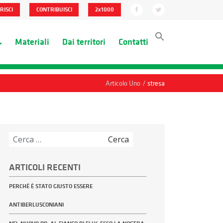
RISCI
CONTRIBUISCI
2x1000
Materiali
Dai territori
Contatti
/
Articolo Uno
stresa
Ricerca
per:
ARTICOLI RECENTI
PERCHÉ È STATO GIUSTO ESSERE
ANTIBERLUSCONIANI