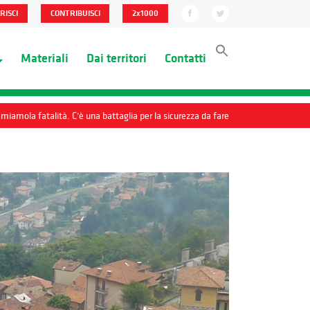
RISCI
CONTRIBUISCI
2x1000
Materiali
Dai territori
Contatti
miamola fatalità. C’è una battaglia per la sicurezza da fare