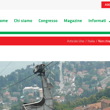
ADE
ome
Chi siamo
Congresso
Magazine
Informati
/
/
Articolo Uno
Italia
Non chia