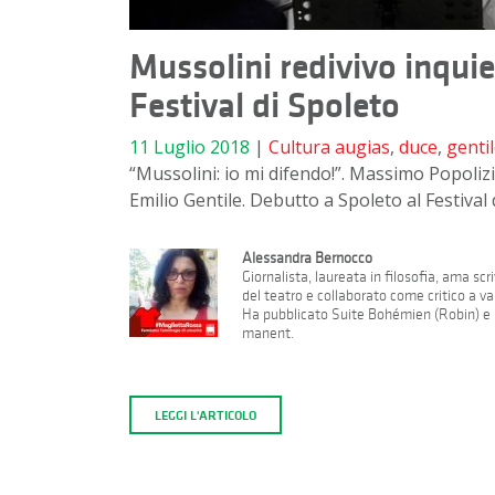
Mussolini redivivo inquie
Festival di Spoleto
11 Luglio 2018
|
Cultura
augias
,
duce
,
genti
“Mussolini: io mi difendo!”. Massimo Popolizi
Emilio Gentile. Debutto a Spoleto al Festiva
Alessandra Bernocco
Giornalista, laureata in filosofia, ama s
del teatro e collaborato come critico a var
Ha pubblicato Suite Bohémien (Robin) e B
manent.
LEGGI L'ARTICOLO