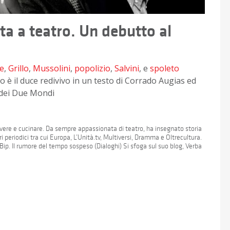
ta a teatro. Un debutto al
le
,
Grillo
,
Mussolini
,
popolizio
,
Salvini
, e
spoleto
o è il duce redivivo in un testo di Corrado Augias ed
l dei Due Mondi
crivere e cucinare. Da sempre appassionata di teatro, ha insegnato storia
i periodici tra cui Europa, L’Unità.tv, Multiversi, Dramma e Oltrecultura.
ip. Il rumore del tempo sospeso (Dialoghi) Si sfoga sul suo blog, Verba