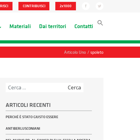
RISCI
CONTRIBUISCI
2x1000
Materiali
Dai territori
Contatti
/
Articolo Uno
spoleto
Ricerca
per:
ARTICOLI RECENTI
PERCHÉ È STATO GIUSTO ESSERE
ANTIBERLUSCONIANI