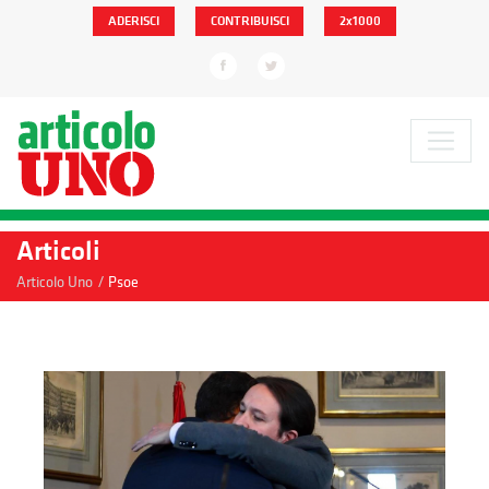
ADERISCI
CONTRIBUISCI
2x1000
Articoli
/
Articolo Uno
Psoe