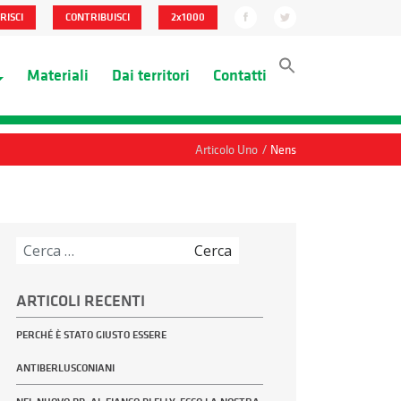
RISCI
CONTRIBUISCI
2x1000
Materiali
Dai territori
Contatti
/
Articolo Uno
Nens
Ricerca
per:
ARTICOLI RECENTI
PERCHÉ È STATO GIUSTO ESSERE
ANTIBERLUSCONIANI