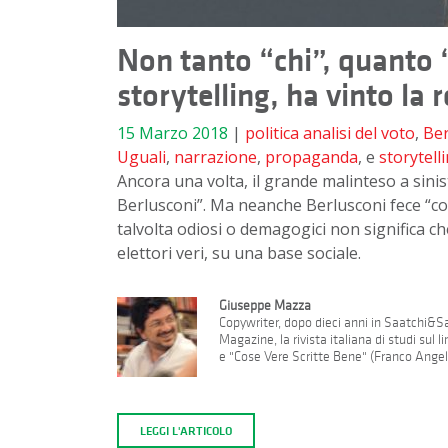
Non tanto “chi”, quanto 
storytelling, ha vinto la r
15 Marzo 2018
|
politica
analisi del voto
,
Ber
Uguali
,
narrazione
,
propaganda
, e
storytell
Ancora una volta, il grande malinteso a sinis
Berlusconi”. Ma neanche Berlusconi fece “co
talvolta odiosi o demagogici non significa ch
elettori veri, su una base sociale.
Giuseppe Mazza
Copywriter, dopo dieci anni in Saatchi&Saa
Magazine, la rivista italiana di studi sul
e "Cose Vere Scritte Bene" (Franco Angeli
LEGGI L'ARTICOLO