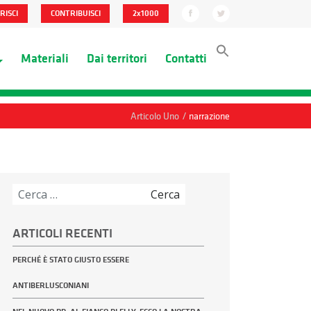
RISCI
CONTRIBUISCI
2x1000
Materiali
Dai territori
Contatti
/
Articolo Uno
narrazione
Ricerca
per:
ARTICOLI RECENTI
PERCHÉ È STATO GIUSTO ESSERE
ANTIBERLUSCONIANI