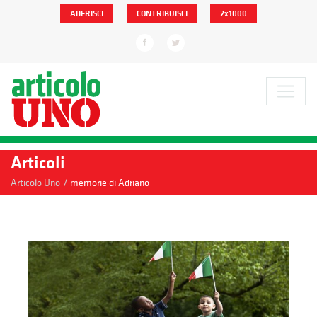
ADERISCI
CONTRIBUISCI
2x1000
Articoli
/
Articolo Uno
memorie di Adriano