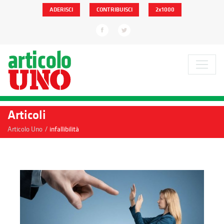
ADERISCI
CONTRIBUISCI
2x1000
Articoli
/
Articolo Uno
infallibilità