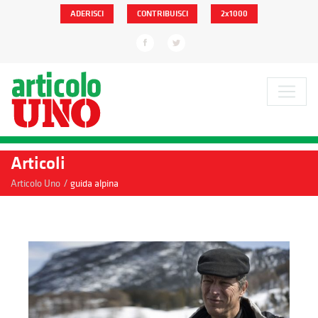
ADERISCI
CONTRIBUISCI
2x1000
Articoli
/
Articolo Uno
guida alpina