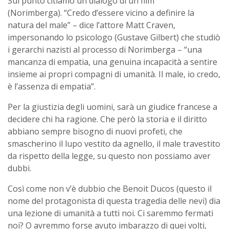
Sul punto citiamo un dialogo di un film
(Norimberga).
“Credo d’essere vicino a definire la
natura del male” – dice l’attore Matt Craven,
impersonando lo psicologo (Gustave Gilbert) che studiò
i gerarchi nazisti al processo di Norimberga – “una
mancanza di empatia, una genuina incapacità a sentire
insieme ai propri compagni di umanità. Il male, io credo,
è l’assenza di empatia”.
Per la giustizia degli uomini, sarà un giudice francese a
decidere chi ha ragione. Che però la storia e il diritto
abbiano sempre bisogno di nuovi profeti, che
smascherino il lupo vestito da agnello, il male travestito
da rispetto della legge, su questo non possiamo aver
dubbi.
Così come non v’è dubbio che Benoit Ducos (questo il
nome del protagonista di questa tragedia delle nevi) dia
una lezione di umanità a tutti noi. Ci saremmo fermati
noi? O avremmo forse avuto imbarazzo di quei volti,