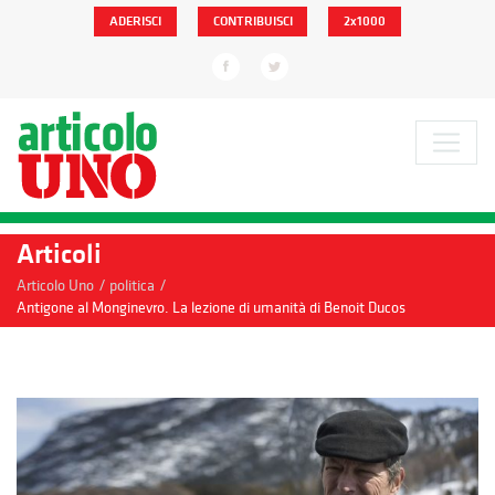
ADERISCI
CONTRIBUISCI
2x1000
Articoli
/
/
Articolo Uno
politica
Antigone al Monginevro. La lezione di umanità di Benoit Ducos