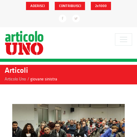
ADERISCI
CONTRIBUISCI
2x1000
Articoli
/
Articolo Uno
giovane sinistra