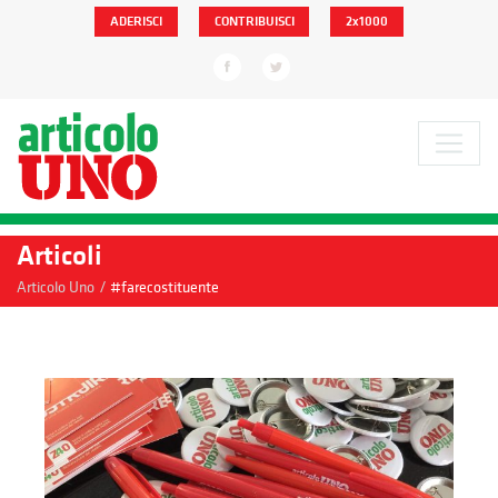
ADERISCI
CONTRIBUISCI
2x1000
Articoli
/
Articolo Uno
#farecostituente