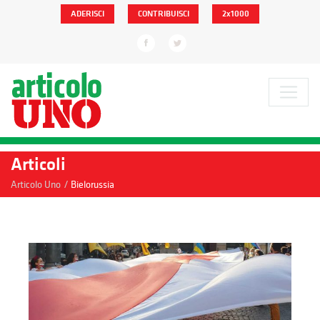
ADERISCI
CONTRIBUISCI
2x1000
Articoli
/
Articolo Uno
Bielorussia