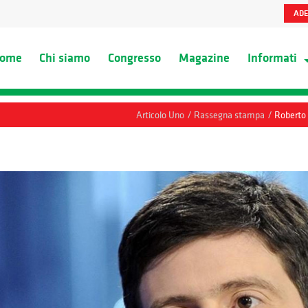
ADE
ome
Chi siamo
Congresso
Magazine
Informati
/
/
Articolo Uno
Rassegna stampa
Roberto 