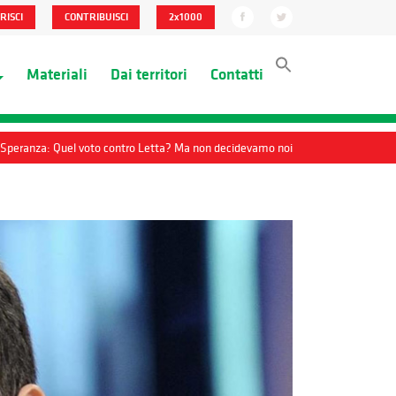
RISCI
CONTRIBUISCI
2x1000
Materiali
Dai territori
Contatti
Speranza: Quel voto contro Letta? Ma non decidevamo noi