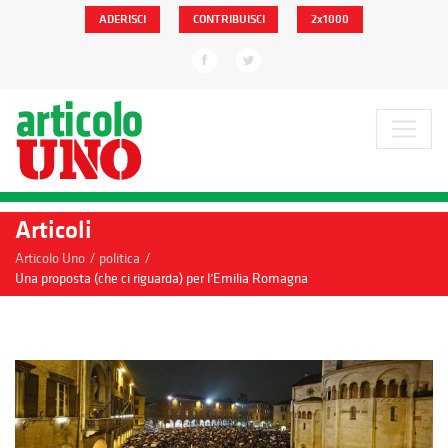
ADERISCI
CONTRIBUISCI
2x1000
Articoli
/
/
Articolo Uno
politica
Una proposta (che ci riguarda) per l’Emilia Romagna