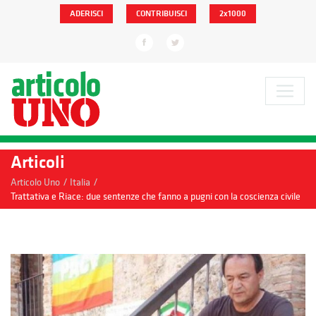
ADERISCI
CONTRIBUISCI
2x1000
Articoli
/
/
Articolo Uno
Italia
Trattativa e Riace: due sentenze che fanno a pugni con la coscienza civile