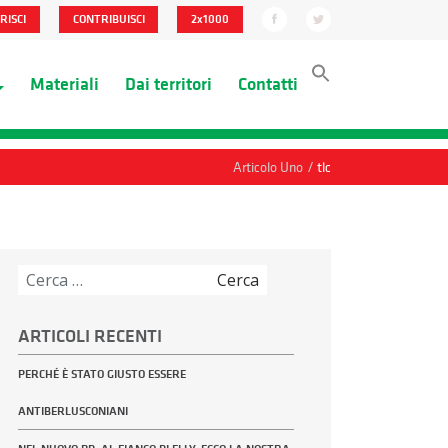
RISCI
CONTRIBUISCI
2x1000
Materiali
Dai territori
Contatti
/
Articolo Uno
tlc
Ricerca
per:
ARTICOLI RECENTI
PERCHÉ È STATO GIUSTO ESSERE
ANTIBERLUSCONIANI