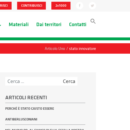
RISCI
CONTRIBUISCI
2x1000
Materiali
Dai territori
Contatti
/
Articolo Uno
stato innovatore
Ricerca
per:
ARTICOLI RECENTI
PERCHÉ È STATO GIUSTO ESSERE
ANTIBERLUSCONIANI