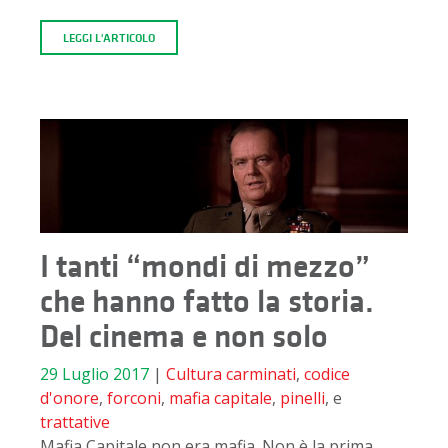
LEGGI L'ARTICOLO
I tanti “mondi di mezzo”
che hanno fatto la storia.
Del cinema e non solo
29 Luglio 2017
|
Cultura
carminati
,
codice
d'onore
,
forconi
,
mafia capitale
,
pinelli
, e
trattative
Mafia Capitale non era mafia. Non è la prima