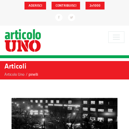
ADERISCI
CONTRIBUISCI
2x1000
Articoli
/
Articolo Uno
pinelli