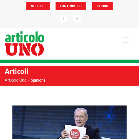
ADERISCI
CONTRIBUISCI
2x1000
Articoli
/
Articolo Uno
opinione