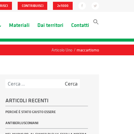
RISCI
CONTRIBUISCI
2x1000
Materiali
Dai territori
Contatti
/
Articolo Uno
maccartismo
Ricerca
per:
ARTICOLI RECENTI
PERCHÉ È STATO GIUSTO ESSERE
ANTIBERLUSCONIANI