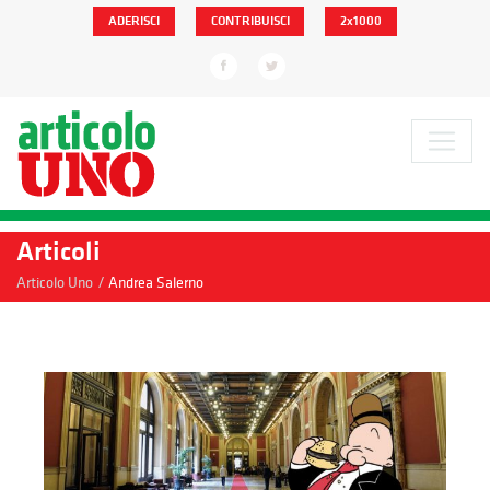
ADERISCI
CONTRIBUISCI
2x1000
Articoli
/
Articolo Uno
Andrea Salerno