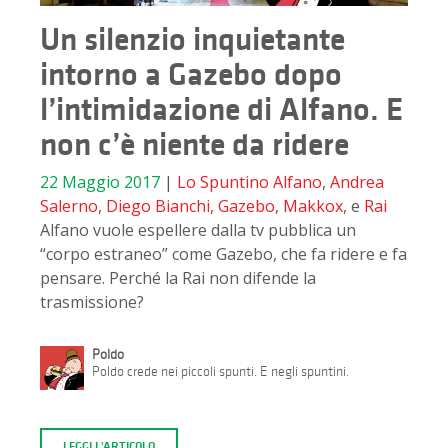
Un silenzio inquietante
intorno a Gazebo dopo
l’intimidazione di Alfano. E
non c’è niente da ridere
22 Maggio 2017
|
Lo Spuntino
Alfano
,
Andrea
Salerno
,
Diego Bianchi
,
Gazebo
,
Makkox
, e
Rai
Alfano vuole espellere dalla tv pubblica un
“corpo estraneo” come Gazebo, che fa ridere e fa
pensare. Perché la Rai non difende la
trasmissione?
Poldo
Poldo crede nei piccoli spunti. E negli spuntini.
LEGGI L'ARTICOLO