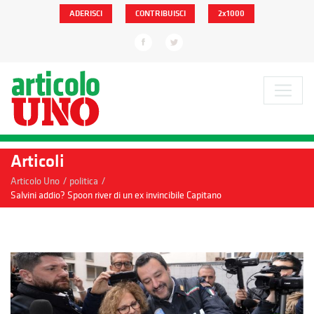
ADERISCI
CONTRIBUISCI
2x1000
Articoli
/
/
Articolo Uno
politica
Salvini addio? Spoon river di un ex invincibile Capitano