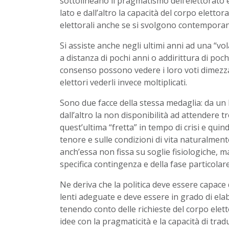
sottolineano il pragmatismo dell’elettorato e
lato e dall’altro la capacità del corpo elettora
elettorali anche se si svolgono contempor
Si assiste anche negli ultimi anni ad una “vol
a distanza di pochi anni o addirittura di po
consenso possono vedere i loro voti dimezzat
elettori vederli invece moltiplicati.
Sono due facce della stessa medaglia: da un la
dall’altro la non disponibilità ad attendere 
quest’ultima “fretta” in tempo di crisi e quin
tenore e sulle condizioni di vita naturalment
anch’essa non fissa su soglie fisiologiche, ma
specifica contingenza e della fase particolare
Ne deriva che la politica deve essere capace 
lenti adeguate e deve essere in grado di ela
tenendo conto delle richieste del corpo elet
idee con la pragmaticità e la capacità di trad