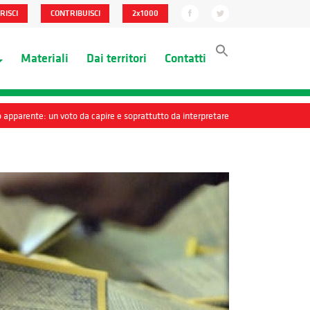
RISCI
CONTRIBUISCI
2x1000
Materiali
Dai territori
Contatti
o apparente: un voto da capire e soprattutto da interpretare