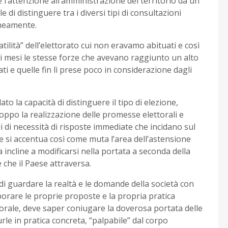
 l’attenzione all’amministrazione del territorio da un
le di distinguere tra i diversi tipi di consultazioni
aneamente.
atilità” dell’elettorato cui non eravamo abituati e così
chi mesi le stesse forze che avevano raggiunto un alto
i e quelle fin lì prese poco in considerazione dagli
to la capacità di distinguere il tipo di elezione,
troppo la realizzazione delle promesse elettorali e
di di necessità di risposte immediate che incidano sul
e si accentua così come muta l’area dell’astensione
 incline a modificarsi nella portata a seconda della
 che il Paese attraversa.
di guardare la realtà e le domande della società con
borare le proprie proposte e la propria pratica
torale, deve saper coniugare la doverosa portata delle
urle in pratica concreta, “palpabile” dal corpo