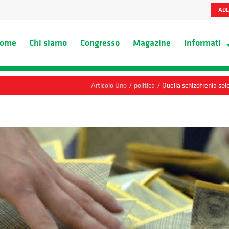
ADE
ome
Chi siamo
Congresso
Magazine
Informati
/
/
Articolo Uno
politica
Quella schizofrenia sol