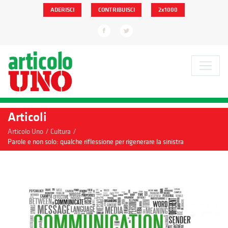
ADERISCI
CONTRIBUISCI
2x1000
Articoli
/
/
Articolo Uno
Cultura
Parole e non solo: qualche riflessione per rigenerare la sinistra