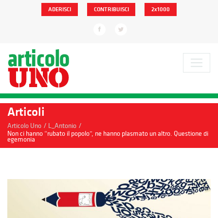
ADERISCI
CONTRIBUISCI
2x1000
Articoli
/
/
Articolo Uno
L_Antonio
Non ci hanno “rubato il popolo”, ne hanno plasmato un altro. Questione di
egemonia