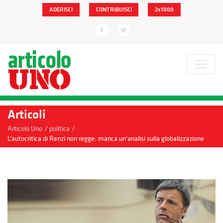
ADERISCI
CONTRIBUISCI
2x1000
Articoli
/
/
Articolo Uno
politica
L’autocritica di Renzi non regge: manca un’analisi sulla globalizzazione