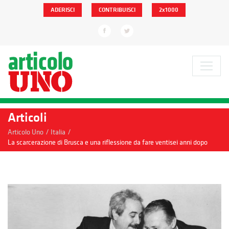
ADERISCI
CONTRIBUISCI
2x1000
Articoli
/
/
Articolo Uno
Italia
La scarcerazione di Brusca e una riflessione da fare ventisei anni dopo