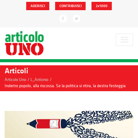
ADERISCI
CONTRIBUISCI
2x1000
Articoli
/
/
Articolo Uno
L_Antonio
Indietro popolo, alla riscossa. Se la politica si ritira, la destra festeggia