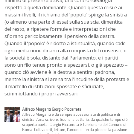
minimo di presenza attiva, una contro-ideologia
rispetto a quella dominante. Quando questa crisi è ai
massimi livelli, il richiamo del ‘popolo’ spinge la sinistra
(o almeno una parte di essa) sulla sua scia, dimentica
del resto, a ripetere formule e interpretazioni che
sfiorano pericolosamente il pensiero della destra.
Quando il ‘popolo’ è ridotto a istintualità, quando cade
ogni mediazione dinanzi alla conquista del consenso, e
la società è sola, distante dal Parlamento, e i partiti
sono un filo tenue pronto a spezzarsi, o già spezzato –
quando ciò avviene è la destra a sentirsi padrona,
mentre la sinistra si arena tra l’incudine della protesta e
il martello di istituzioni spossate e sfiduciate,
scimmiottando i propri avversari.
Alfredo Morganti Giorgio Piccarreta
Alfredo Morganti è da sempre appassionato di politica e di
sinistra. Ama scrivere. Suona la batteria. Da qualche tempo si è
scoperto poeta. Giorgio Piccarreta è funzionario del Comune di
Roma. Coltiva orti, letture, l’amore e, fin da piccolo, la passione