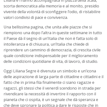
Liliana e l’hanno accompagnata in piazza della Scala,
scorta democratica alla memoria e al monito, presidio
vivente della volontà di sconfiggere l’odio, di ristabilire
valori condivisi di pace e convivenza.
Una bellissima pagina, che unita alle piazze che si
riempiono una dopo l’altra in queste settimane in tutto
il Paese dà il segno di un’Italia che non è fatta solo di
intolleranza e di
chiusura, un’Italia che chiede di
riprendere un cammino di democrazia, di crescita civile
quale condizione indispensabile per il miglioramento
delle condizioni quotidiane di vita, di lavoro, di studio.
Oggi Liliana Segre è divenuta un simbolo e un’icona
delle aspirazione di larga parte d
i
cittadine e cittadini e il
fatto che in prima fila final
mente ci siano ragazze e
ragazzi, gli stessi che il
venerdì scendono
in
strada per
rivendicare
la necessità di invertire il rapporto con il
pianeta che ci ospita,
è un segnale che dà speranza e
che deve spronare la politica a dare le risposte che in