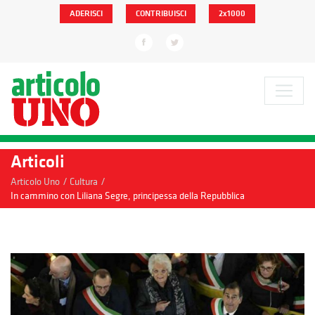
ADERISCI
CONTRIBUISCI
2x1000
Articoli
/
/
Articolo Uno
Cultura
In cammino con Liliana Segre, principessa della Repubblica