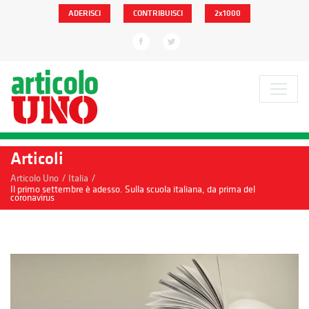
ADERISCI
CONTRIBUISCI
2x1000
Articoli
/
/
Articolo Uno
Italia
Il primo settembre è adesso. Sulla scuola italiana, da prima del
coronavirus