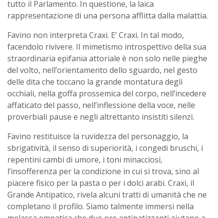
tutto il Parlamento. In questione, la laica
rappresentazione di una persona afflitta dalla malattia.
Favino non interpreta Craxi. E’ Craxi. In tal modo,
facendolo rivivere. Il mimetismo introspettivo della sua
straordinaria epifania attoriale è non solo nelle pieghe
del volto, nell’orientamento dello sguardo, nel gesto
delle dita che toccano la grande montatura degli
occhiali, nella goffa prossemica del corpo, nell’incedere
affaticato del passo, nell’inflessione della voce, nelle
proverbiali pause e negli altrettanto insistiti silenzi.
Favino restituisce la ruvidezza del personaggio, la
sbrigatività, il senso di superiorità, i congedi bruschi, i
repentini cambi di umore, i toni minacciosi,
l’insofferenza per la condizione in cui si trova, sino al
piacere fisico per la pasta o per i dolci arabi. Craxi, il
Grande Antipatico, rivela alcuni tratti di umanità che ne
completano il profilo. Siamo talmente immersi nella
melassa empatica che due ore antipatizzanti aiutano a